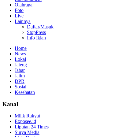
Olahraga
Foto
Live
Lainnya
Daftar/Masuk
StopPress
Info Iklan
Home
News
Lokal
Jateng
Jabar
Jatim
DPR
Sosial
Kesehatan
Kanal
Milik Rakyat
Exposee.id
Liputan 24 Times
Surya Media