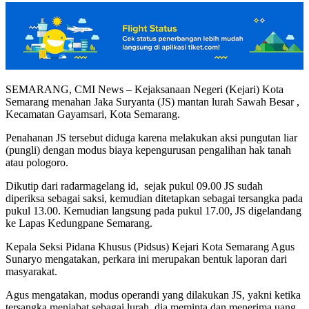
SEMARANG, CMI News – Kejaksanaan Negeri (Kejari) Kota
Semarang menahan Jaka Suryanta (JS) mantan lurah Sawah Besar ,
Kecamatan Gayamsari, Kota Semarang.
Penahanan JS tersebut diduga karena melakukan aksi pungutan liar
(pungli) dengan modus biaya kepengurusan pengalihan hak tanah
atau pologoro.
Dikutip dari radarmagelang id, sejak pukul 09.00 JS sudah
diperiksa sebagai saksi, kemudian ditetapkan sebagai tersangka pada
pukul 13.00. Kemudian langsung pada pukul 17.00, JS digelandang
ke Lapas Kedungpane Semarang.
Kepala Seksi Pidana Khusus (Pidsus) Kejari Kota Semarang Agus
Sunaryo mengatakan, perkara ini merupakan bentuk laporan dari
masyarakat.
Agus mengatakan, modus operandi yang dilakukan JS, yakni ketika
tersangka menjabat sebagai lurah, dia meminta dan menerima uang