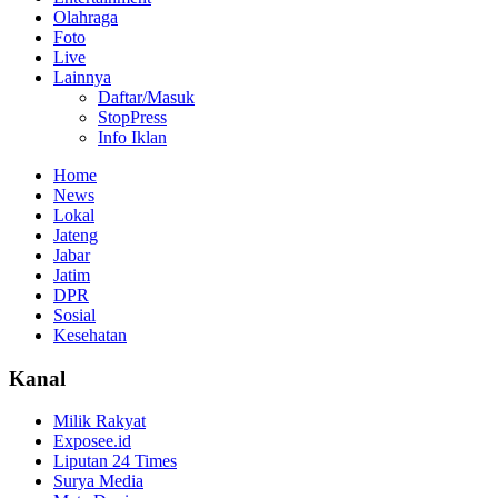
Olahraga
Foto
Live
Lainnya
Daftar/Masuk
StopPress
Info Iklan
Home
News
Lokal
Jateng
Jabar
Jatim
DPR
Sosial
Kesehatan
Kanal
Milik Rakyat
Exposee.id
Liputan 24 Times
Surya Media