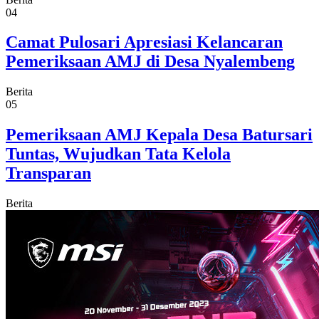
04
Camat Pulosari Apresiasi Kelancaran
Pemeriksaan AMJ di Desa Nyalembeng
Berita
05
Pemeriksaan AMJ Kepala Desa Batursari
Tuntas, Wujudkan Tata Kelola
Transparan
Berita