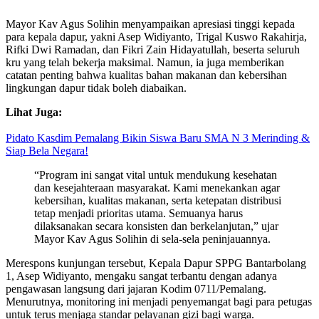
Mayor Kav Agus Solihin menyampaikan apresiasi tinggi kepada
para kepala dapur, yakni Asep Widiyanto, Trigal Kuswo Rakahirja,
Rifki Dwi Ramadan, dan Fikri Zain Hidayatullah, beserta seluruh
kru yang telah bekerja maksimal. Namun, ia juga memberikan
catatan penting bahwa kualitas bahan makanan dan kebersihan
lingkungan dapur tidak boleh diabaikan.
Lihat Juga:
Pidato Kasdim Pemalang Bikin Siswa Baru SMA N 3 Merinding &
Siap Bela Negara!
“Program ini sangat vital untuk mendukung kesehatan
dan kesejahteraan masyarakat. Kami menekankan agar
kebersihan, kualitas makanan, serta ketepatan distribusi
tetap menjadi prioritas utama. Semuanya harus
dilaksanakan secara konsisten dan berkelanjutan,” ujar
Mayor Kav Agus Solihin di sela-sela peninjauannya.
Merespons kunjungan tersebut, Kepala Dapur SPPG Bantarbolang
1, Asep Widiyanto, mengaku sangat terbantu dengan adanya
pengawasan langsung dari jajaran Kodim 0711/Pemalang.
Menurutnya, monitoring ini menjadi penyemangat bagi para petugas
untuk terus menjaga standar pelayanan gizi bagi warga.