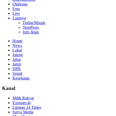
Olahraga
Foto
Live
Lainnya
Daftar/Masuk
StopPress
Info Iklan
Home
News
Lokal
Jateng
Jabar
Jatim
DPR
Sosial
Kesehatan
Kanal
Milik Rakyat
Exposee.id
Liputan 24 Times
Surya Media