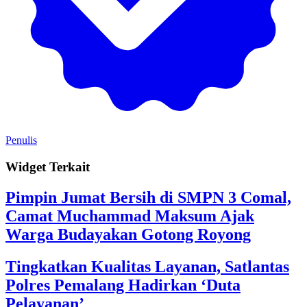
Penulis
Widget Terkait
Pimpin Jumat Bersih di SMPN 3 Comal,
Camat Muchammad Maksum Ajak
Warga Budayakan Gotong Royong
Tingkatkan Kualitas Layanan, Satlantas
Polres Pemalang Hadirkan ‘Duta
Pelayanan’