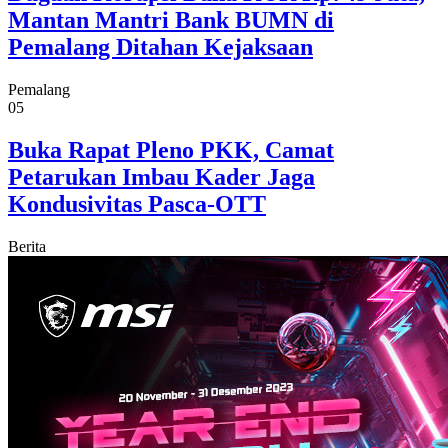
Mantan Mantri Bank BUMN di
Pemalang Ditahan Kejaksaan
Pemalang
05
Buka Rapat Pleno PKK, Camat
Petarukan Imbau Kader Jaga
Kondusivitas Pasca-OTT
Berita