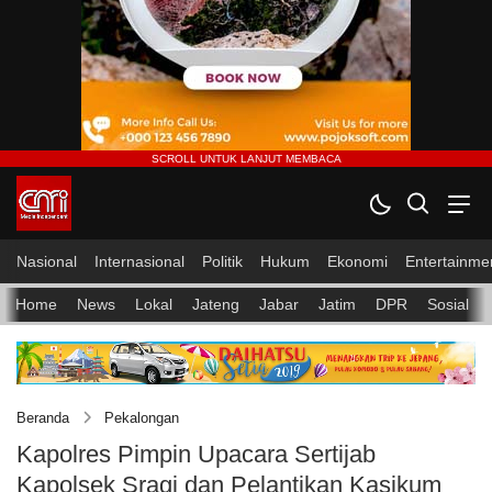
Nasional
Internasional
Politik
Hukum
Ekonomi
Entertainme
Home
News
Lokal
Jateng
Jabar
Jatim
DPR
Sosial
Beranda
Pekalongan
Kapolres Pimpin Upacara Sertijab
Kapolsek Sragi dan Pelantikan Kasikum