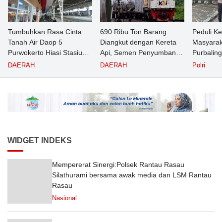
Tumbuhkan Rasa Cinta
690 Ribu Ton Barang
Peduli K
Tanah Air Daop 5
Diangkut dengan Kereta
Masyarak
Purwokerto Hiasi Stasiun
Api, Semen Penyumbang
Purbalin
dengan Ornamen
Volume Terbesar
Pasien T
DAERAH
DAERAH
Polri
Bernuansa Merah Putih
Angkutan Barang KAI
Puskesm
Daop 5 Purwokerto pada
Semester 1 Tahun 2026
WIDGET INDEKS
Mempererat Sinergi:Polsek Rantau Rasau
Silathurami bersama awak media dan LSM Rantau
Rasau
Nasional