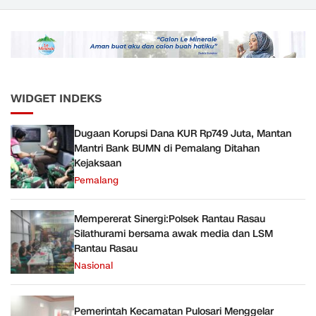
Bernuansa Merah Putih
Angkutan Barang KAI
ke Pusk
Daop 5 Purwokerto pada
Semester 1 Tahun 2026
WIDGET INDEKS
Dugaan Korupsi Dana KUR Rp749 Juta, Mantan
Mantri Bank BUMN di Pemalang Ditahan
Kejaksaan
Pemalang
Mempererat Sinergi:Polsek Rantau Rasau
Silathurami bersama awak media dan LSM
Rantau Rasau
Nasional
Pemerintah Kecamatan Pulosari Menggelar