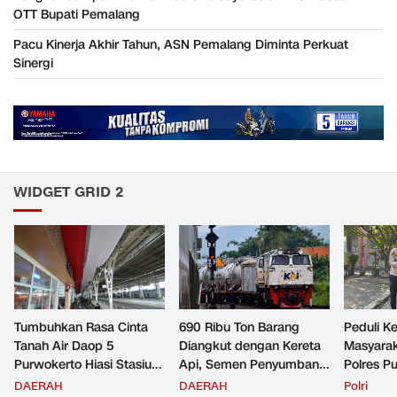
OTT Bupati Pemalang
Pacu Kinerja Akhir Tahun, ASN Pemalang Diminta Perkuat
Sinergi
WIDGET GRID 2
Tumbuhkan Rasa Cinta
690 Ribu Ton Barang
Peduli K
Tanah Air Daop 5
Diangkut dengan Kereta
Masyara
Purwokerto Hiasi Stasiun
Api, Semen Penyumbang
Polres P
dengan Ornamen
Volume Terbesar
Jemput P
DAERAH
DAERAH
Polri