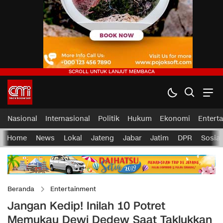
Nasional
Internasional
Politik
Hukum
Ekonomi
Entert
Home
News
Lokal
Jateng
Jabar
Jatim
DPR
Sosial
Beranda
Entertainment
Jangan Kedip! Inilah 10 Potret
Memukau Dewi Dedew Saat Taklukkan