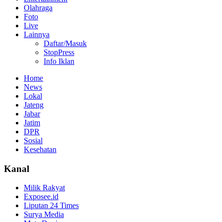
Olahraga
Foto
Live
Lainnya
Daftar/Masuk
StopPress
Info Iklan
Home
News
Lokal
Jateng
Jabar
Jatim
DPR
Sosial
Kesehatan
Kanal
Milik Rakyat
Exposee.id
Liputan 24 Times
Surya Media