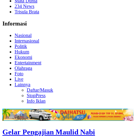
Mata Dunia
234 News
Trisula Brata
Informasi
Nasional
Internasional
Politik
Hukum
Ekonomi
Entertainment
Olahraga
Foto
Live
Lainnya
Daftar/Masuk
StopPress
Info Iklan
Gelar Pengajian Maulid Nabi