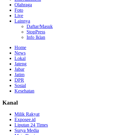
Olahraga
Foto
Live
Lainnya
Daftar/Masuk
StopPress
Info Iklan
Home
News
Lokal
Jateng
Jabar
Jatim
DPR
Sosial
Kesehatan
Kanal
Milik Rakyat
Exposee.id
Liputan 24 Times
Surya Media