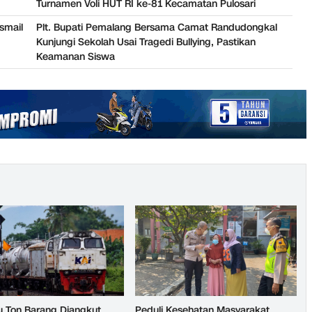
Turnamen Voli HUT RI ke-81 Kecamatan Pulosari
smail
Plt. Bupati Pemalang Bersama Camat Randudongkal
Kunjungi Sekolah Usai Tragedi Bullying, Pastikan
Keamanan Siswa
u Ton Barang Diangkut
Peduli Kesehatan Masyarakat