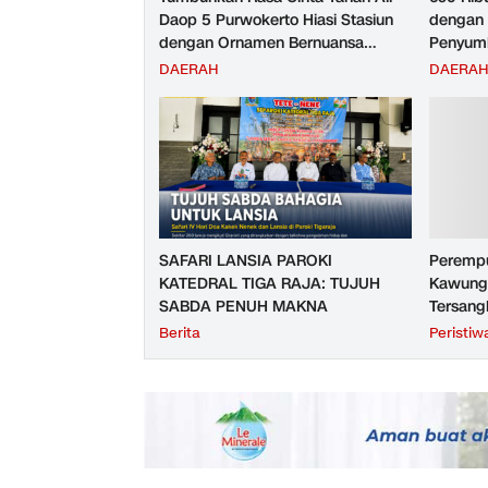
Daop 5 Purwokerto Hiasi Stasiun
dengan 
dengan Ornamen Bernuansa
Penyumb
Merah Putih
Angkuta
DAERAH
DAERA
Purwoke
Tahun 2
SAFARI LANSIA PAROKI
Perempu
KATEDRAL TIGA RAJA: TUJUH
Kawunga
SABDA PENUH MAKNA
Tersang
Purbali
Berita
Peristiw