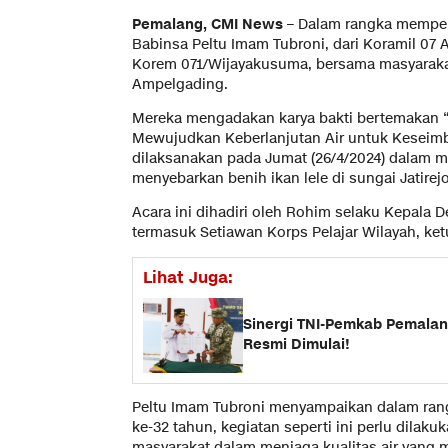
Pemalang, CMI News
– Dalam rangka memper
Babinsa Peltu Imam Tubroni, dari Koramil 0
Korem 071/Wijayakusuma, bersama masyarakat
Ampelgading.
Mereka mengadakan karya bakti bertemakan “
Mewujudkan Keberlanjutan Air untuk Keseimb
dilaksanakan pada Jumat (26/4/2024) dalam m
menyebarkan benih ikan lele di sungai Jatirejo
Acara ini dihadiri oleh Rohim selaku Kepala D
termasuk Setiawan Korps Pelajar Wilayah, ket
Lihat Juga:
Sinergi TNI-Pemkab Pemalan
Resmi Dimulai!
Peltu Imam Tubroni menyampaikan dalam rang
ke-32 tahun, kegiatan seperti ini perlu dila
masyarakat dalam menjaga kualitas air yang