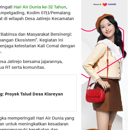
ingati
Hari Air Dunia ke-32 Tahun
,
7 Ampelgading, Kodim 0711/Pemalang
 di wilayah Desa Jatirejo Kecamatan
Babinsa dan Masyarakat Bersinergi:
angan Ekosistem”. Kegiatan ini
enjaga kelestarian Kali Comal dengan
.
esa Jatirejo bersama jajarannya,
ua RT serta komunitas.
g: Proyek Talud Desa Klareyan
ka memperingati Hari Air Dunia yang
kukan untuk meningkatkan kesadaran
 mempengaruhi kesehatan dan