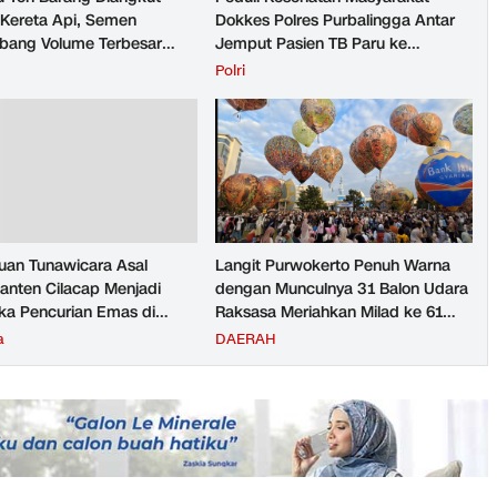
Kereta Api, Semen
Dokkes Polres Purbalingga Antar
ang Volume Terbesar
Jemput Pasien TB Paru ke
n Barang KAI Daop 5
Puskesmas
H
Polri
rto pada Semester 1
026
an Tunawicara Asal
Langit Purwokerto Penuh Warna
nten Cilacap Menjadi
dengan Munculnya 31 Balon Udara
ka Pencurian Emas di
Raksasa Meriahkan Milad ke 61
ngga
UMP Sedot Ribuan Warga
a
DAERAH