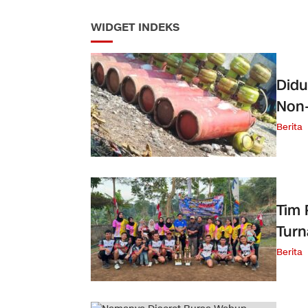
WIDGET INDEKS
Didu
Non-
Berita
Tim 
Turn
Berita