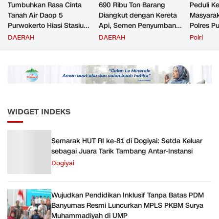
Tumbuhkan Rasa Cinta
690 Ribu Ton Barang
Peduli K
Tanah Air Daop 5
Diangkut dengan Kereta
Masyara
Purwokerto Hiasi Stasiun
Api, Semen Penyumbang
Polres P
dengan Ornamen
Volume Terbesar
Jemput P
DAERAH
DAERAH
Polri
Bernuansa Merah Putih
Angkutan Barang KAI
ke Pusk
Daop 5 Purwokerto pada
Semester 1 Tahun 2026
WIDGET INDEKS
Semarak HUT RI ke-81 di Dogiyai: Setda Keluar
sebagai Juara Tarik Tambang Antar-Instansi
Dogiyai
Wujudkan Pendidikan Inklusif Tanpa Batas PDM
Banyumas Resmi Luncurkan MPLS PKBM Surya
Muhammadiyah di UMP