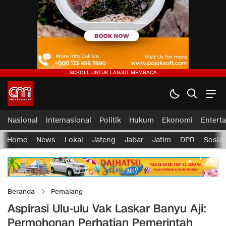
Nasional
Internasional
Politik
Hukum
Ekonomi
Entert
Home
News
Lokal
Jateng
Jabar
Jatim
DPR
Sosial
Beranda
Pemalang
Aspirasi Ulu-ulu Vak Laskar Banyu Aji:
Permohonan Perhatian Pemerintah