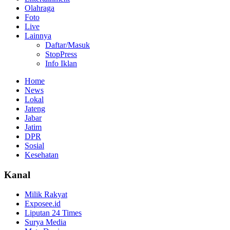
Olahraga
Foto
Live
Lainnya
Daftar/Masuk
StopPress
Info Iklan
Home
News
Lokal
Jateng
Jabar
Jatim
DPR
Sosial
Kesehatan
Kanal
Milik Rakyat
Exposee.id
Liputan 24 Times
Surya Media