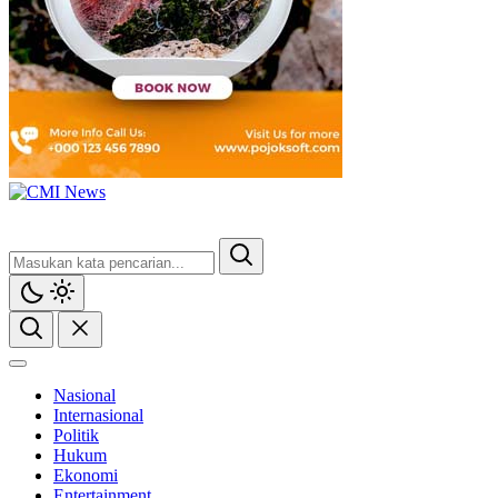
CMI News
Berani, Integritas dan Loyalitas
Nasional
Internasional
Politik
Hukum
Ekonomi
Entertainment