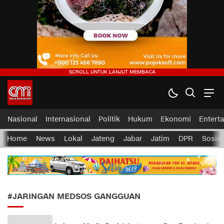
CMI News
Berani, Integritas dan Loyalitas
Nasional
Internasional
Politik
Hukum
Ekonomi
Entert
Home
News
Lokal
Jateng
Jabar
Jatim
DPR
Sosial
#JARINGAN MEDSOS GANGGUAN