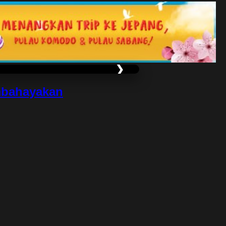
❯
mbahayakan