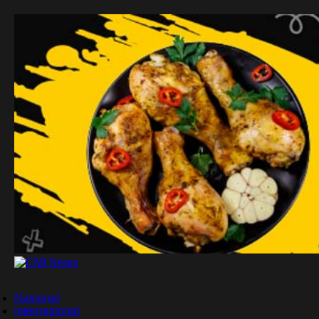
CMI News
Berani, Integritas dan Loyalitas
Nasional
Internasional