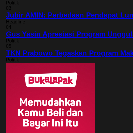
Politik
03
Jubir AMIN: Perbedaan Pendapat Lu
Headline
04
Gus Yasin Apresiasi Program Unggul
Politik
05
TKN Prabowo Tegaskan Program Makan
Politik