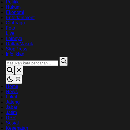
Politik
Hukum
Ekonomi
Entertainment
Olahraga
Foto
Live
Lainnya
Daftar/Masuk
StopPress
Info Iklan
Home
News
Lokal
Jateng
Jabar
Jatim
DPR
Sosial
Kesehatan