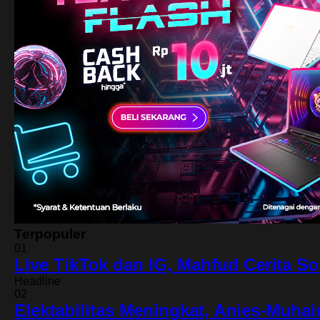
Terpopuler
01
Live TikTok dan IG, Mahfud Cerita S
Headline
02
Elektabilitas Meningkat, Anies-Muhai