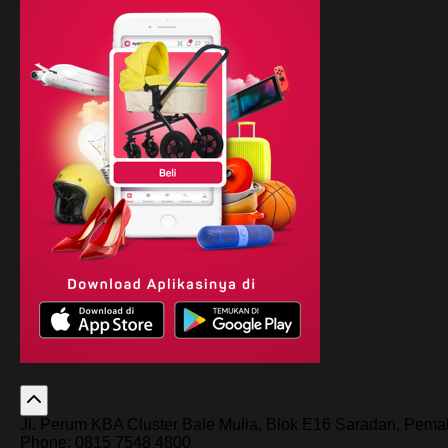
Jl. Perum KBA Cluster Bale Mulia, Blok E16 Saradan, Pem
Phone: 0815 7548 4800