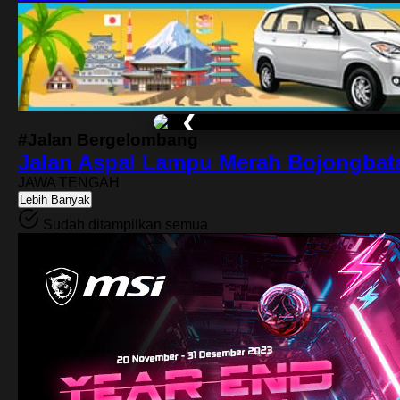
❮
#Jalan Bergelombang
Jalan Aspal Lampu Merah Bojongba
JAWA TENGAH
Lebih Banyak
Sudah ditampilkan semua