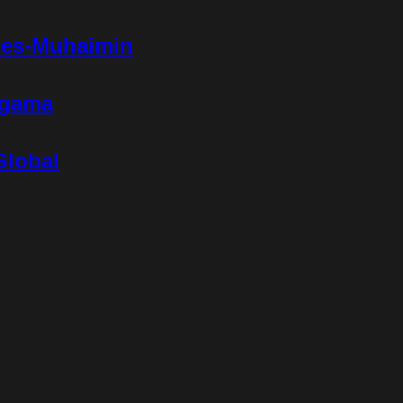
ies-Muhaimin
Agama
Global