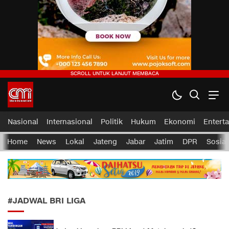
CMI News
Berani, Integritas dan Loyalitas
Nasional
Internasional
Politik
Hukum
Ekonomi
Entert
Home
News
Lokal
Jateng
Jabar
Jatim
DPR
Sosial
#JADWAL BRI LIGA