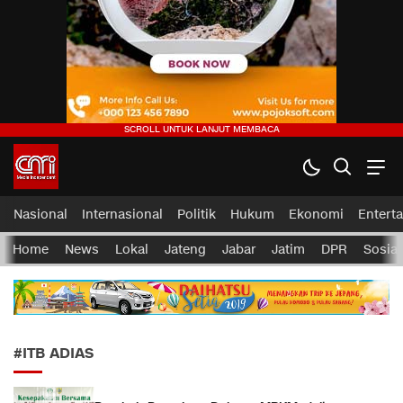
CMI News
Berani, Integritas dan Loyalitas
Nasional
Internasional
Politik
Hukum
Ekonomi
Entert
Home
News
Lokal
Jateng
Jabar
Jatim
DPR
Sosial
#ITB ADIAS