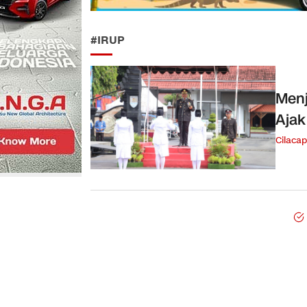
#IRUP
Menj
Ajak
Cilacap