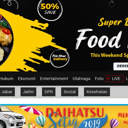
Hukum
Ekonomi
Entertainment
Olahraga
Foto
LIVE
Jabar
Jatim
DPR
Sosial
Kesehatan