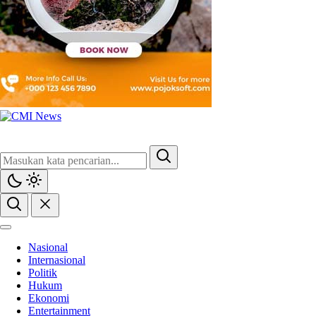
CMI News
Berani, Integritas dan Loyalitas
Nasional
Internasional
Politik
Hukum
Ekonomi
Entertainment