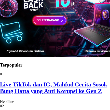
Terpopuler
01
Live TikTok dan IG, Mahfud Cerita Sosok
Bung Hatta yang Anti Korupsi ke Gen Z
Headline
02