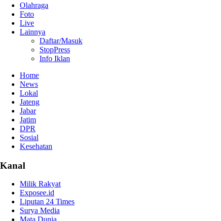
Olahraga
Foto
Live
Lainnya
Daftar/Masuk
StopPress
Info Iklan
Home
News
Lokal
Jateng
Jabar
Jatim
DPR
Sosial
Kesehatan
Kanal
Milik Rakyat
Exposee.id
Liputan 24 Times
Surya Media
Mata Dunia