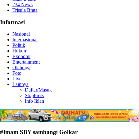
234 News
Trisula Brata
Informasi
Nasional
Internasional
Politik
Hukum
Ekonomi
Entertainment
Olahraga
Foto
Live
Lainnya
Daftar/Masuk
StopPress
Info Iklan
#Imam SBY sambangi Golkar