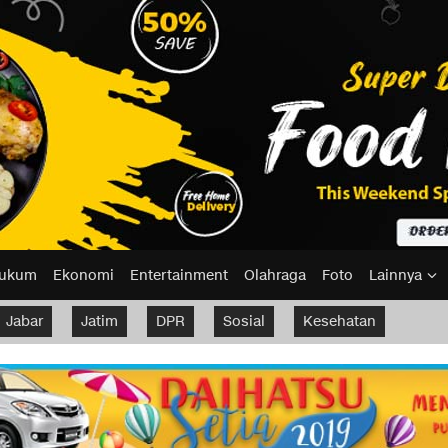
ukum
Ekonomi
Entertainment
Olahraga
Foto
Lainnya
Jabar
Jatim
DPR
Sosial
Kesehatan