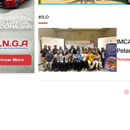
#ILO
IMCA
Pela
Pemal