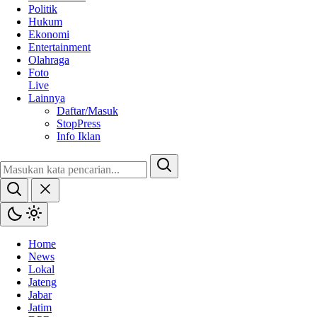
Politik
Hukum
Ekonomi
Entertainment
Olahraga
Foto
Live
Lainnya
Daftar/Masuk
StopPress
Info Iklan
Home
News
Lokal
Jateng
Jabar
Jatim