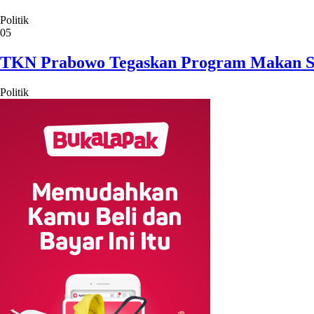
Politik
05
TKN Prabowo Tegaskan Program Makan Sian
Politik