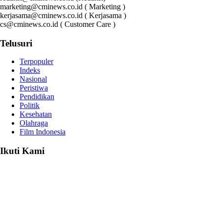
marketing@cminews.co.id ( Marketing )
kerjasama@cminews.co.id ( Kerjasama )
cs@cminews.co.id ( Customer Care )
Telusuri
Terpopuler
Indeks
Nasional
Peristiwa
Pendidikan
Politik
Kesehatan
Olahraga
Film Indonesia
Ikuti Kami