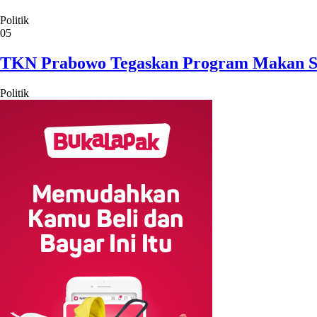
Politik
05
TKN Prabowo Tegaskan Program Makan Sian
Politik