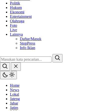
Politik
Hukum
Ekonomi
Entertainment
Olahraga
Foto
Live
Lainnya
Daftar/Masuk
StopPress
Info Iklan
Home
News
Lokal
Jateng
Jabar
Jatim