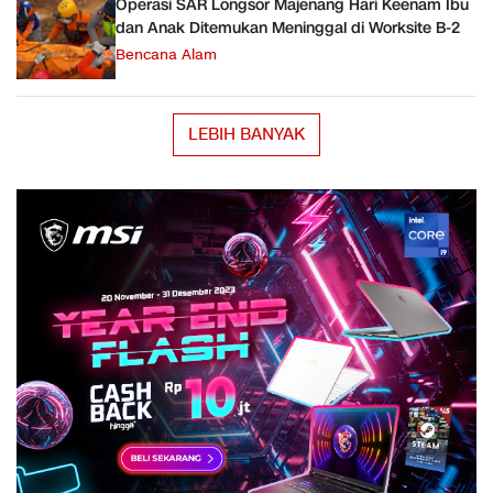
Operasi SAR Longsor Majenang Hari Keenam Ibu
dan Anak Ditemukan Meninggal di Worksite B-2
Bencana Alam
LEBIH BANYAK