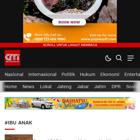
CMI News
Berani, Integritas dan Loyalitas
Nasional
Internasional
Politik
Hukum
Ekonomi
Entert
Home
News
Lokal
Jateng
Jabar
Jatim
DPR
Sosial
#IBU ANAK