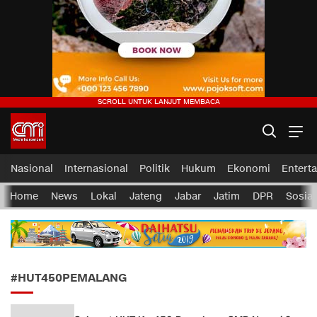
CMI News
Berani, Integritas dan Loyalitas
Nasional
Internasional
Politik
Hukum
Ekonomi
Entert
Home
News
Lokal
Jateng
Jabar
Jatim
DPR
Sosial
#HUT450PEMALANG