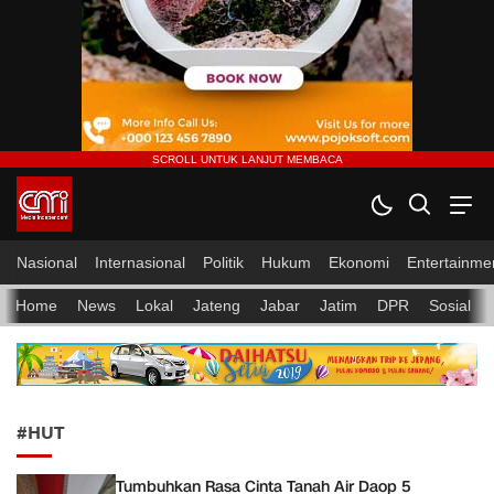
CMI News
Berani, Integritas dan Loyalitas
Nasional
Internasional
Politik
Hukum
Ekonomi
Entertainme
Home
News
Lokal
Jateng
Jabar
Jatim
DPR
Sosial
#HUT
Tumbuhkan Rasa Cinta Tanah Air Daop 5