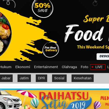
Hukum
Ekonomi
Entertainment
Olahraga
Foto
LIVE
Jabar
Jatim
DPR
Sosial
Kesehatan