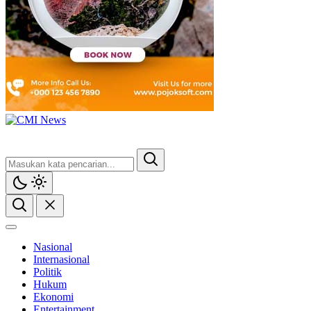
CMI News
Berani, Integritas dan Loyalitas
Nasional
Internasional
Politik
Hukum
Ekonomi
Entertainment