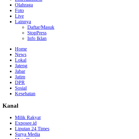
Olahraga
Foto
Live
Lainnya
Daftar/Masuk
StopPress
Info Iklan
Home
News
Lokal
Jateng
Jabar
Jatim
DPR
Sosial
Kesehatan
Kanal
Milik Rakyat
Exposee.id
Liputan 24 Times
Surya Media