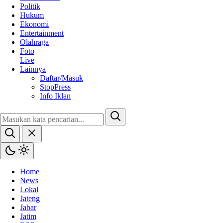
Politik
Hukum
Ekonomi
Entertainment
Olahraga
Foto
Live
Lainnya
Daftar/Masuk
StopPress
Info Iklan
Home
News
Lokal
Jateng
Jabar
Jatim