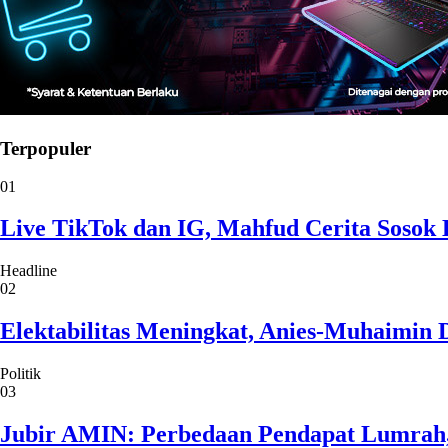
Terpopuler
01
Live TikTok dan IG, Mahfud Cerita Sosok 
Headline
02
Elektabilitas Meningkat, Anies-Muhaimin 
Politik
03
Jubir AMIN: Perbedaan Pendapat Lumrah