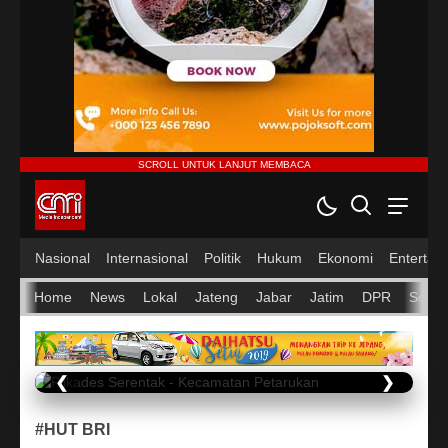
CMI News
Berani, Integritas dan Loyalitas
Nasional
Internasional
Politik
Hukum
Ekonomi
Entertai
Home
News
Lokal
Jateng
Jabar
Jatim
DPR
Sosial
❮
❯
#HUT BRI