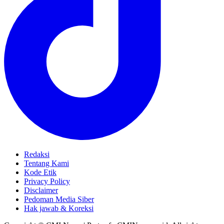
Redaksi
Tentang Kami
Kode Etik
Privacy Policy
Disclaimer
Pedoman Media Siber
Hak jawab & Koreksi