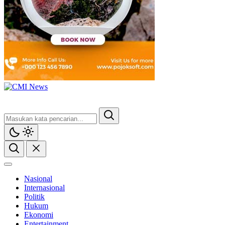
CMI News
Berani, Integritas dan Loyalitas
Nasional
Internasional
Politik
Hukum
Ekonomi
Entertainment