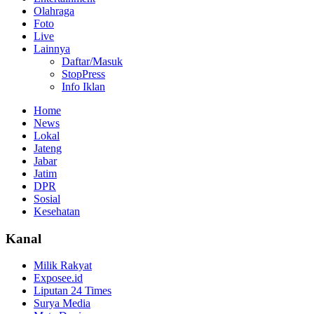
Olahraga
Foto
Live
Lainnya
Daftar/Masuk
StopPress
Info Iklan
Home
News
Lokal
Jateng
Jabar
Jatim
DPR
Sosial
Kesehatan
Kanal
Milik Rakyat
Exposee.id
Liputan 24 Times
Surya Media