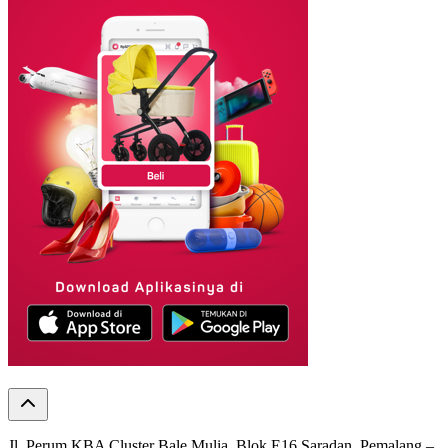
Jl. Perum KBA Cluster Bale Mulia, Blok E16 Saradan, Pemalang –