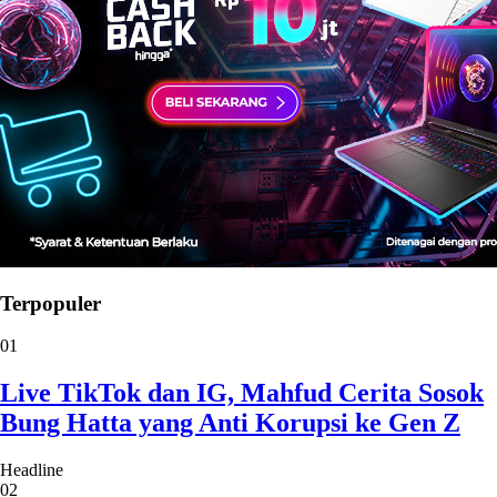
Terpopuler
01
Live TikTok dan IG, Mahfud Cerita Sosok
Bung Hatta yang Anti Korupsi ke Gen Z
Headline
02