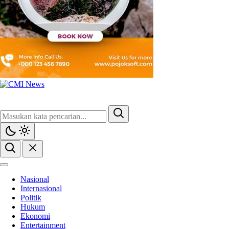
CMI News
Berani, Integritas dan Loyalitas
Nasional
Internasional
Politik
Hukum
Ekonomi
Entertainment