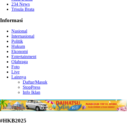
234 News
Trisula Brata
Informasi
Nasional
Internasional
Politik
Hukum
Ekonomi
Entertainment
Olahraga
Foto
Live
Lainnya
Daftar/Masuk
StopPress
Info Iklan
#HKB2025