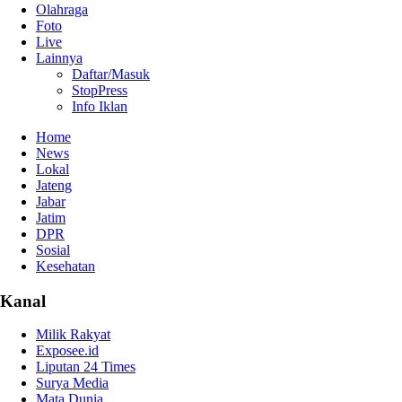
Olahraga
Foto
Live
Lainnya
Daftar/Masuk
StopPress
Info Iklan
Home
News
Lokal
Jateng
Jabar
Jatim
DPR
Sosial
Kesehatan
Kanal
Milik Rakyat
Exposee.id
Liputan 24 Times
Surya Media
Mata Dunia