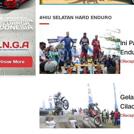
#HIU SELATAN HARD ENDURO
Ini 
Endu
Cilacap
Gela
Cila
Cilacap