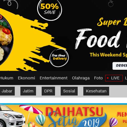
Hukum
Ekonomi
Entertainment
Olahraga
Foto
LIVE
Jabar
Jatim
DPR
Sosial
Kesehatan