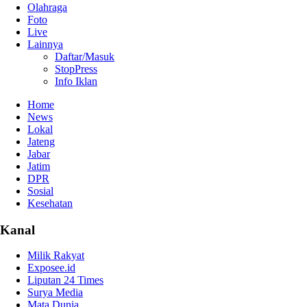
Olahraga
Foto
Live
Lainnya
Daftar/Masuk
StopPress
Info Iklan
Home
News
Lokal
Jateng
Jabar
Jatim
DPR
Sosial
Kesehatan
Kanal
Milik Rakyat
Exposee.id
Liputan 24 Times
Surya Media
Mata Dunia