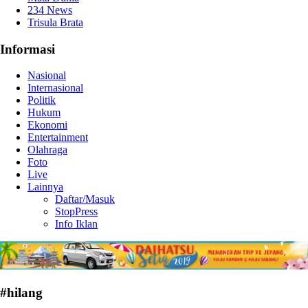
234 News
Trisula Brata
Informasi
Nasional
Internasional
Politik
Hukum
Ekonomi
Entertainment
Olahraga
Foto
Live
Lainnya
Daftar/Masuk
StopPress
Info Iklan
#hilang