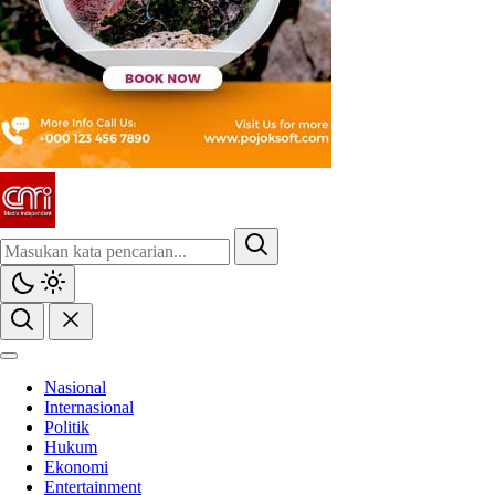
CMI News
Berani, Integritas dan Loyalitas
Nasional
Internasional
Politik
Hukum
Ekonomi
Entertainment