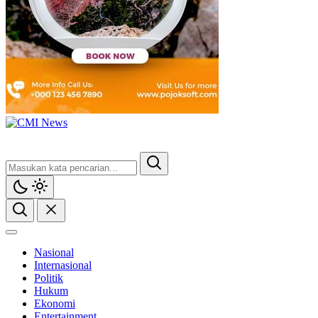
CMI News
Berani, Integritas dan Loyalitas
Nasional
Internasional
Politik
Hukum
Ekonomi
Entertainment