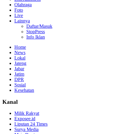
Olahraga
Foto
Live
Lainnya
Daftar/Masuk
StopPress
Info Iklan
Home
News
Lokal
Jateng
Jabar
Jatim
DPR
Sosial
Kesehatan
Kanal
Milik Rakyat
Exposee.id
Liputan 24 Times
Surya Media