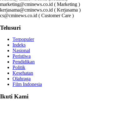
marketing@cminews.co.id ( Marketing )
kerjasama@cminews.co.id ( Kerjasama )
cs@cminews.co.id ( Customer Care )
Telusuri
Terpopuler
Indeks
Nasional
Peristiwa
Pendidikan
Politik
Kesehatan
Olahraga
Film Indonesia
Ikuti Kami