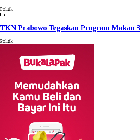
Politik
05
TKN Prabowo Tegaskan Program Makan Sian
Politik