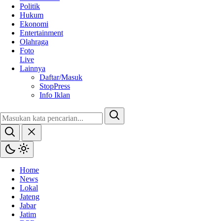
Politik
Hukum
Ekonomi
Entertainment
Olahraga
Foto
Live
Lainnya
Daftar/Masuk
StopPress
Info Iklan
Home
News
Lokal
Jateng
Jabar
Jatim