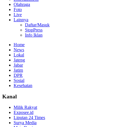
Olahraga
Foto
Live
Lainnya
Daftar/Masuk
StopPress
Info Iklan
Home
News
Lokal
Jateng
Jabar
Jatim
DPR
Sosial
Kesehatan
Kanal
Milik Rakyat
Exposee.id
Liputan 24 Times
Surya Media