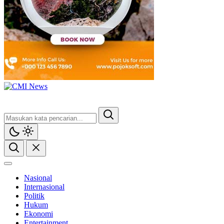
CMI News
Berani, Integritas dan Loyalitas
Nasional
Internasional
Politik
Hukum
Ekonomi
Entertainment