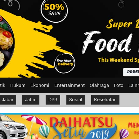
tik
Hukum
Ekonomi
Entertainment
Olahraga
Foto
Lain
Jabar
Jatim
DPR
Sosial
Kesehatan