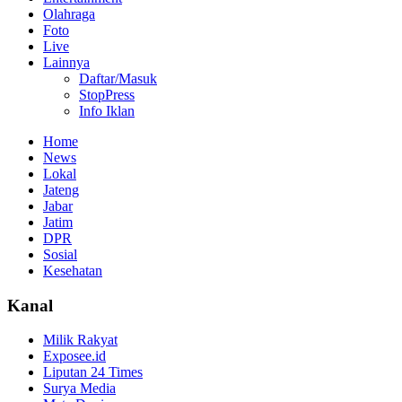
Olahraga
Foto
Live
Lainnya
Daftar/Masuk
StopPress
Info Iklan
Home
News
Lokal
Jateng
Jabar
Jatim
DPR
Sosial
Kesehatan
Kanal
Milik Rakyat
Exposee.id
Liputan 24 Times
Surya Media