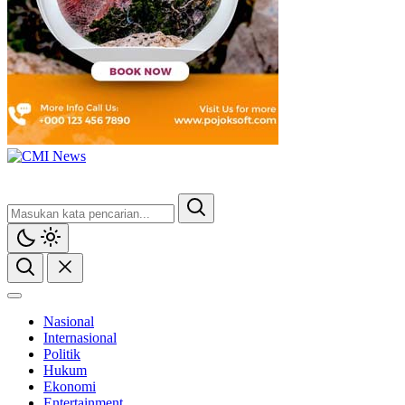
CMI News
Berani, Integritas dan Loyalitas
Nasional
Internasional
Politik
Hukum
Ekonomi
Entertainment