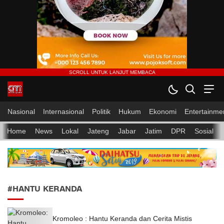
CMI News
Berani, Integritas dan Loyalitas
Nasional
Internasional
Politik
Hukum
Ekonomi
Entertainme
Home
News
Lokal
Jateng
Jabar
Jatim
DPR
Sosial
#HANTU KERANDA
Kromoleo : Hantu Keranda dan Cerita Mistis