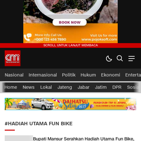
CMI News
Berani, Integritas dan Loyalitas
Nasional
Internasional
Politik
Hukum
Ekonomi
Entert
Home
News
Lokal
Jateng
Jabar
Jatim
DPR
Sosial
#HADIAH UTAMA FUN BIKE
Bupati Mansur Serahkan Hadiah Utama Fun Bike,