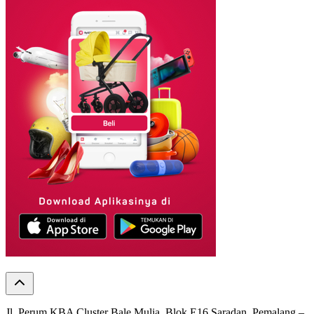
Jl. Perum KBA Cluster Bale Mulia, Blok E16 Saradan, Pemalang –