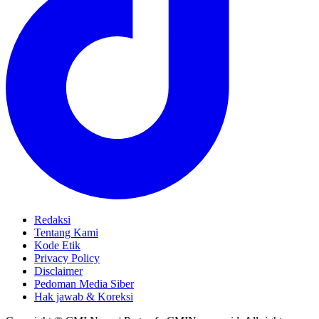
Redaksi
Tentang Kami
Kode Etik
Privacy Policy
Disclaimer
Pedoman Media Siber
Hak jawab & Koreksi