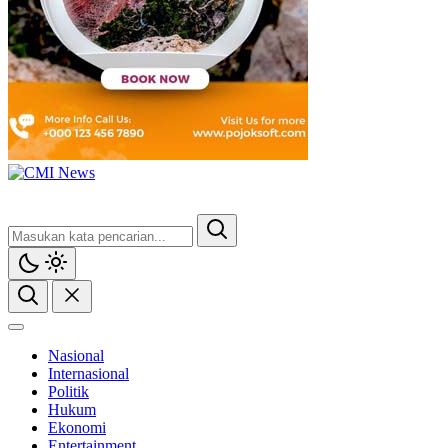
CMI News
Berani, Integritas dan Loyalitas
Nasional
Internasional
Politik
Hukum
Ekonomi
Entertainment