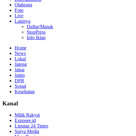
Olahraga
Foto
Live
Lainnya
Daftar/Masuk
StopPress
Info Iklan
Home
News
Lokal
Jateng
Jabar
Jatim
DPR
Sosial
Kesehatan
Kanal
Milik Rakyat
Exposee.id
Liputan 24 Times
Surya Media