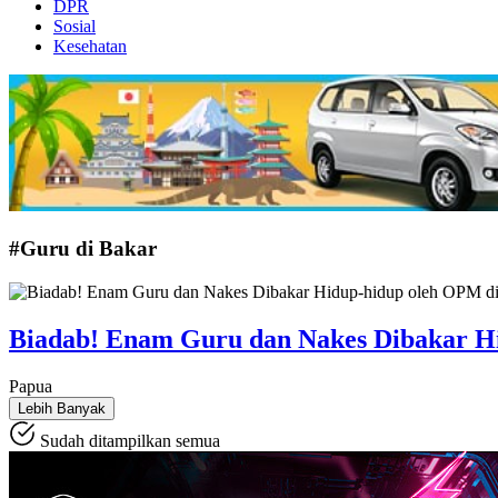
DPR
Sosial
Kesehatan
#Guru di Bakar
Biadab! Enam Guru dan Nakes Dibakar H
Papua
Lebih Banyak
Sudah ditampilkan semua