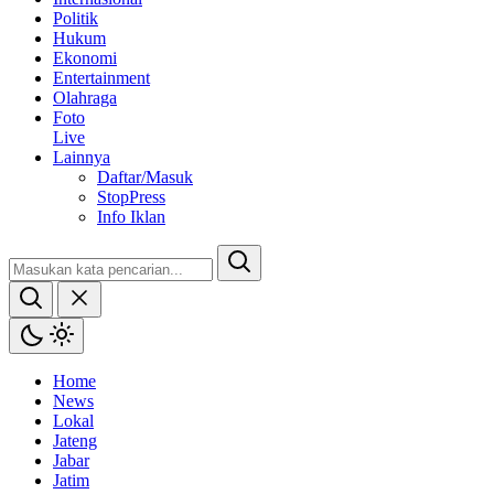
Politik
Hukum
Ekonomi
Entertainment
Olahraga
Foto
Live
Lainnya
Daftar/Masuk
StopPress
Info Iklan
Home
News
Lokal
Jateng
Jabar
Jatim