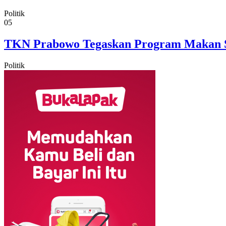
Politik
05
TKN Prabowo Tegaskan Program Makan Sia
Politik