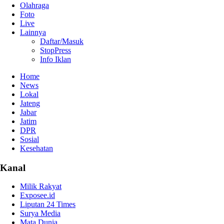
Olahraga
Foto
Live
Lainnya
Daftar/Masuk
StopPress
Info Iklan
Home
News
Lokal
Jateng
Jabar
Jatim
DPR
Sosial
Kesehatan
Kanal
Milik Rakyat
Exposee.id
Liputan 24 Times
Surya Media
Mata Dunia