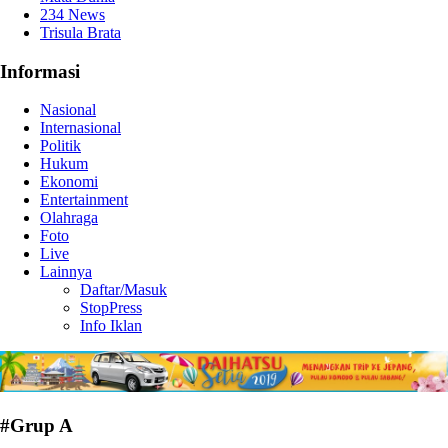
234 News
Trisula Brata
Informasi
Nasional
Internasional
Politik
Hukum
Ekonomi
Entertainment
Olahraga
Foto
Live
Lainnya
Daftar/Masuk
StopPress
Info Iklan
#Grup A