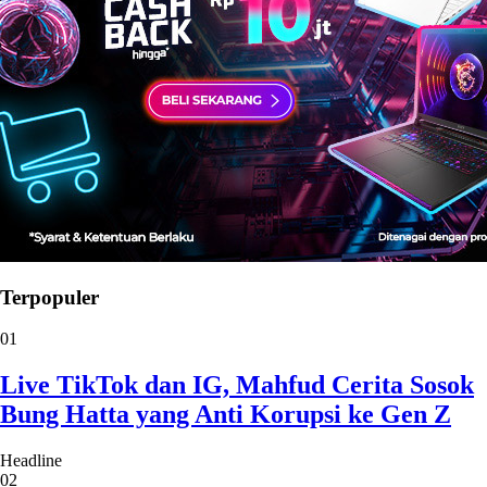
Terpopuler
01
Live TikTok dan IG, Mahfud Cerita Sosok
Bung Hatta yang Anti Korupsi ke Gen Z
Headline
02