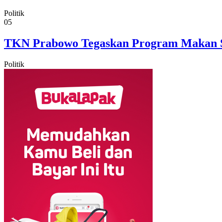
Politik
05
TKN Prabowo Tegaskan Program Makan Sia
Politik