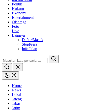
Politik
Hukum
Ekonomi
Entertainment
Olahraga
Foto
Live
Lainnya
Daftar/Masuk
StopPress
Info Iklan
Home
News
Lokal
Jateng
Jabar
Jatim