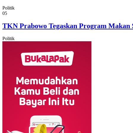
Politik
05
TKN Prabowo Tegaskan Program Makan Sia
Politik