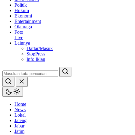
Politik
Hukum
Ekonomi
Entertainment
Olahraga
Foto
Live
Lainnya
Daftar/Masuk
StopPress
Info Iklan
Home
News
Lokal
Jateng
Jabar
Jatim