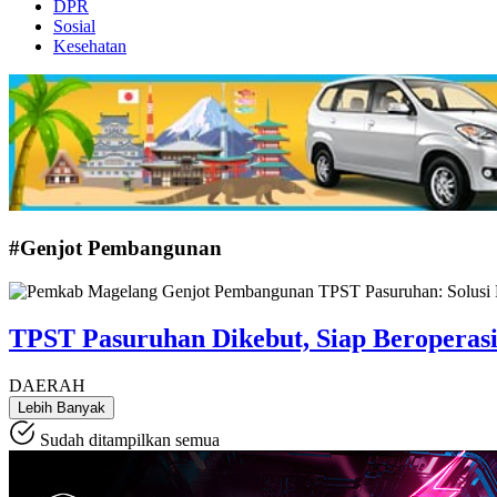
DPR
Sosial
Kesehatan
#Genjot Pembangunan
TPST Pasuruhan Dikebut, Siap Beroperas
DAERAH
Lebih Banyak
Sudah ditampilkan semua