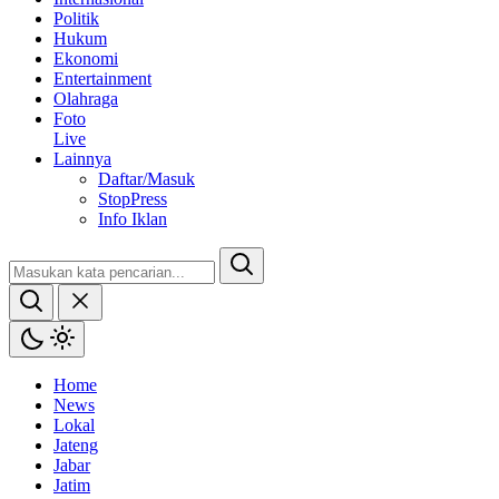
Politik
Hukum
Ekonomi
Entertainment
Olahraga
Foto
Live
Lainnya
Daftar/Masuk
StopPress
Info Iklan
Home
News
Lokal
Jateng
Jabar
Jatim