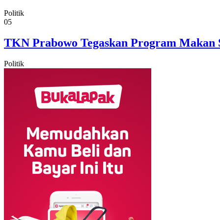
Politik
05
TKN Prabowo Tegaskan Program Makan Sia
Politik