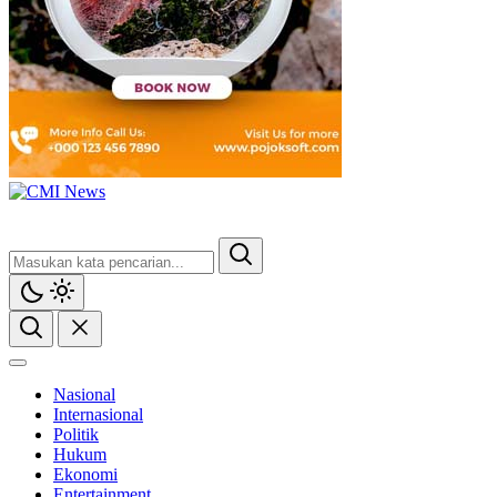
CMI News
Berani, Integritas dan Loyalitas
Nasional
Internasional
Politik
Hukum
Ekonomi
Entertainment