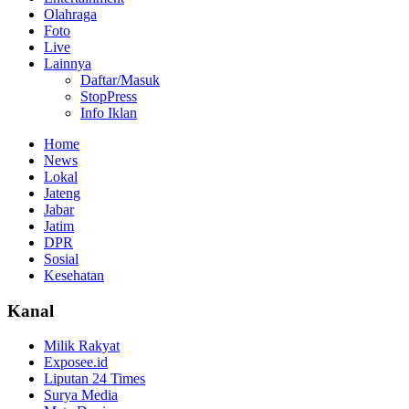
Olahraga
Foto
Live
Lainnya
Daftar/Masuk
StopPress
Info Iklan
Home
News
Lokal
Jateng
Jabar
Jatim
DPR
Sosial
Kesehatan
Kanal
Milik Rakyat
Exposee.id
Liputan 24 Times
Surya Media