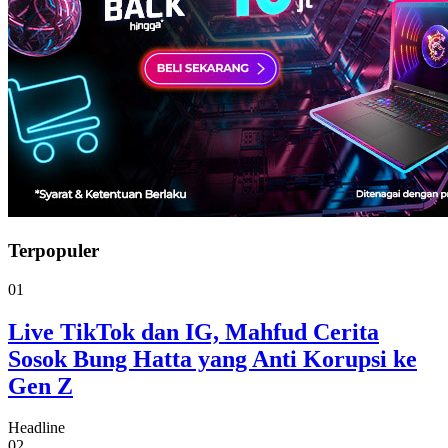
Terpopuler
01
Live TikTok dan IG, Mahfud Cerita
Sosok Bung Hatta yang Anti Korupsi ke
Gen Z
Headline
02