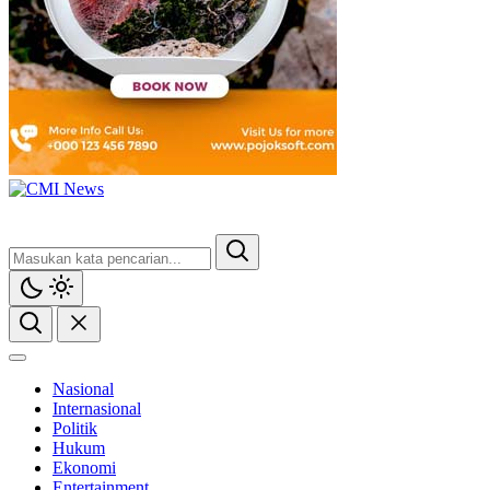
CMI News
Berani, Integritas dan Loyalitas
Nasional
Internasional
Politik
Hukum
Ekonomi
Entertainment