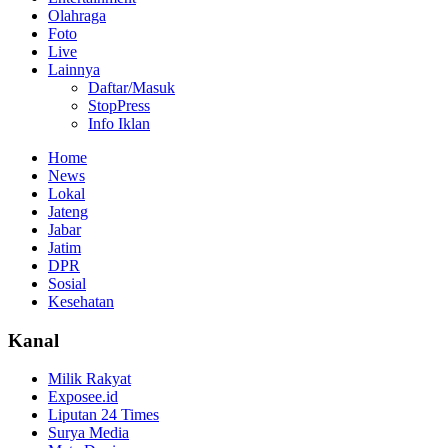
Olahraga
Foto
Live
Lainnya
Daftar/Masuk
StopPress
Info Iklan
Home
News
Lokal
Jateng
Jabar
Jatim
DPR
Sosial
Kesehatan
Kanal
Milik Rakyat
Exposee.id
Liputan 24 Times
Surya Media