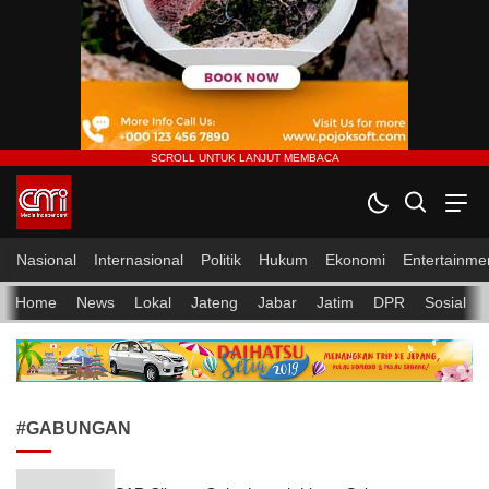
CMI News
Berani, Integritas dan Loyalitas
Nasional
Internasional
Politik
Hukum
Ekonomi
Entertainme
Home
News
Lokal
Jateng
Jabar
Jatim
DPR
Sosial
#GABUNGAN