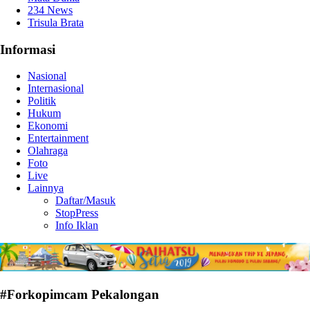
234 News
Trisula Brata
Informasi
Nasional
Internasional
Politik
Hukum
Ekonomi
Entertainment
Olahraga
Foto
Live
Lainnya
Daftar/Masuk
StopPress
Info Iklan
#Forkopimcam Pekalongan