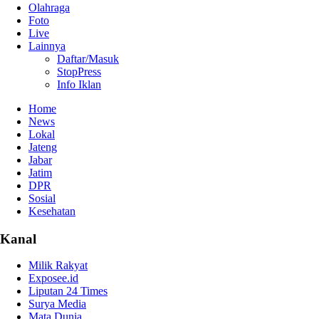
Olahraga
Foto
Live
Lainnya
Daftar/Masuk
StopPress
Info Iklan
Home
News
Lokal
Jateng
Jabar
Jatim
DPR
Sosial
Kesehatan
Kanal
Milik Rakyat
Exposee.id
Liputan 24 Times
Surya Media
Mata Dunia