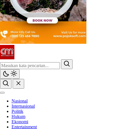
CMI News
Berani, Integritas dan Loyalitas
Nasional
Internasional
Politik
Hukum
Ekonomi
Entertainment