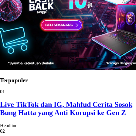
Terpopuler
01
Live TikTok dan IG, Mahfud Cerita Sosok
Bung Hatta yang Anti Korupsi ke Gen Z
Headline
02