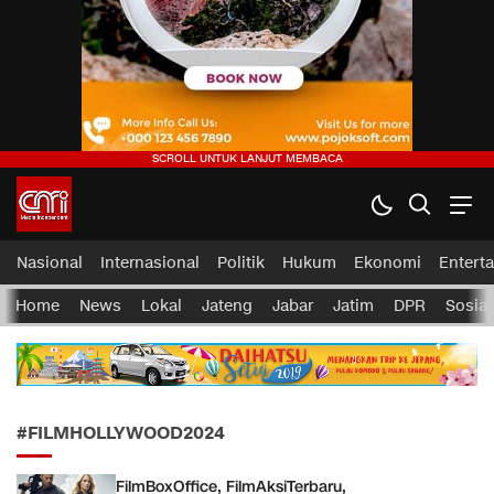
CMI News
Berani, Integritas dan Loyalitas
Nasional
Internasional
Politik
Hukum
Ekonomi
Entert
Home
News
Lokal
Jateng
Jabar
Jatim
DPR
Sosial
#FILMHOLLYWOOD2024
FilmBoxOffice, FilmAksiTerbaru,