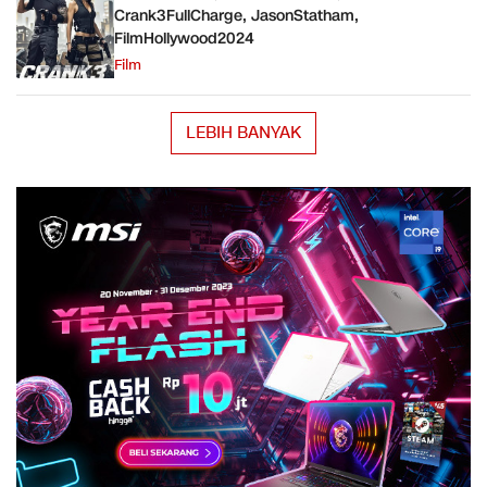
Crank3FullCharge, JasonStatham,
FilmHollywood2024
Film
LEBIH BANYAK