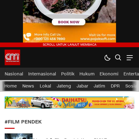
CMI News
Berani, Integritas dan Loyalitas
Nasional
Internasional
Politik
Hukum
Ekonomi
Entert
Home
News
Lokal
Jateng
Jabar
Jatim
DPR
Sosial
#FILM PENDEK