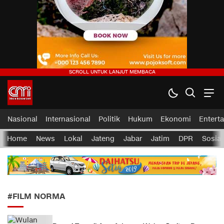
CMI News
Berani, Integritas dan Loyalitas
Nasional
Internasional
Politik
Hukum
Ekonomi
Entert
Home
News
Lokal
Jateng
Jabar
Jatim
DPR
Sosial
#FILM NORMA